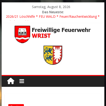
Samstag, August 8, 2026
Das Neueste:
2026/21 Löschhilfe * FEU WALD * Feuer/Rauchentwicklung *
Föhrden-Barl *
2026/24 * TH G Y * PKW überschlagen *
2026/23 TH K Y * Person in festsitzendem Aufzug *
2026/22 TH Y * VU * 1 Person klemmt * Hingstheide
Der schönste Einsatz des Jahres 2026