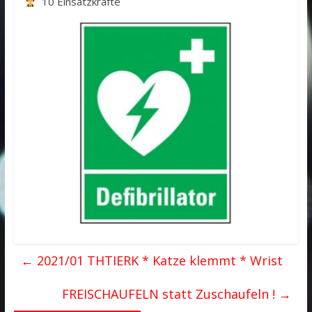
10 Einsatzkräfte
←
2021/01 THTIERK * Katze klemmt * Wrist
FREISCHAUFELN statt Zuschaufeln !
→