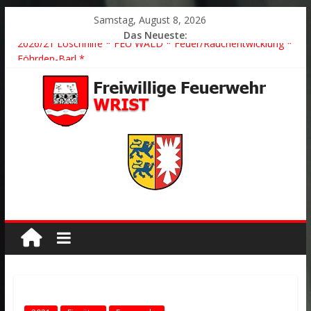
Samstag, August 8, 2026
Das Neueste:
2026/21 Löschhilfe * FEU WALD * Feuer/Rauchentwicklung *
Föhrden-Barl *
2026/24 * TH G Y * PKW überschlagen *
2026/23 TH K Y * Person in festsitzendem Aufzug *
2026/22 TH Y * VU * 1 Person klemmt * Hingstheide
Der schönste Einsatz des Jahres 2026