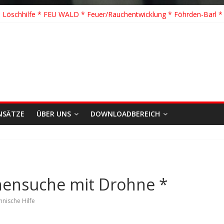
 Löschhilfe * FEU WALD * Feuer/Rauchentwicklung * Föhrden-Barl *
 * TH G Y * PKW überschlagen *
 TH K Y * Person in festsitzendem Aufzug *
 TH Y * VU * 1 Person klemmt * Hingstheide
önste Einsatz des Jahres 2026
NSÄTZE
ÜBER UNS
DOWNLOADBEREICH
nensuche mit Drohne *
hnische Hilfe