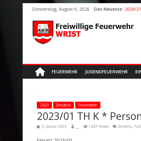
Donnerstag, August 6, 2026
Das Neueste:
2026/21
2026/24
2026/23
2026/22
Der sch
FEUERWEHR
JUGENDFEUERWEHR
EI
2023
Einsätze
Feuerwehr
2023/01 TH K * Perso
,
3. Januar 2023
__
1437 Views
Drohne
Tec
Einsatz 2023/01