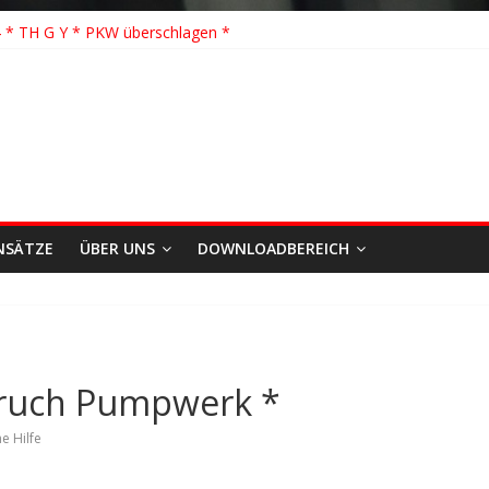
 Löschhilfe * FEU WALD * Feuer/Rauchentwicklung * Föhrden-Barl *
 * TH G Y * PKW überschlagen *
 TH K Y * Person in festsitzendem Aufzug *
 TH Y * VU * 1 Person klemmt * Hingstheide
önste Einsatz des Jahres 2026
NSÄTZE
ÜBER UNS
DOWNLOADBEREICH
bruch Pumpwerk *
e Hilfe