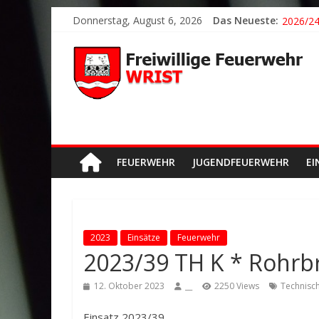
Donnerstag, August 6, 2026
Das Neueste:
2026/21
2026/24
2026/23
2026/22
Der sch
FEUERWEHR
JUGENDFEUERWEHR
EI
2023
Einsätze
Feuerwehr
2023/39 TH K * Rohr
12. Oktober 2023
__
2250 Views
Technisch
Einsatz 2023/39