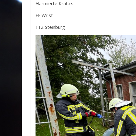
Alarmierte Kräfte:
FF Wrist
FTZ Steinburg