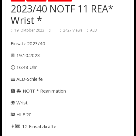
2023/40 NOTF 11 REA*
Wrist *
19. Oktober 2023
__
2427 Views
AED
Einsatz 2023/40
📆 19.10.2023
⏲ 16:48 Uhr
📟 AED-Schleife
🏥 🚑 NOTF * Reanimation
🌍 Wrist
🚒 HLF 20
👨‍🚒 12 Einsatzkräfte