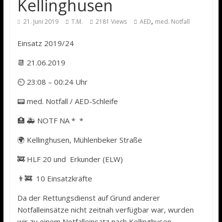
Kellinghusen
,
21. Juni 2019
T.M.
2181 Views
AED
med. Notfall
Einsatz 2019/24
📆 21.06.2019
⏲ 23:08 – 00:24 Uhr
📟 med. Notfall / AED-Schleife
🏥 🚑 NOTF NA * *
🌍 Kellinghusen, Mühlenbeker Straße
🚒 HLF 20 und Erkunder (ELW)
👨‍🚒 10 Einsatzkräfte
Da der Rettungsdienst auf Grund anderer
Notfalleinsätze nicht zeitnah verfügbar war, wurden
wir zu einem Notfalleinsatz nach Kellinghusen