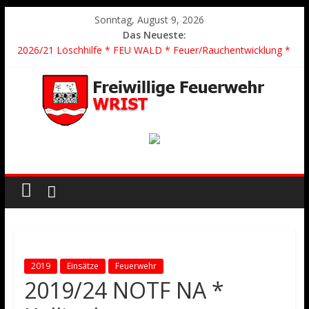
Sonntag, August 9, 2026
Das Neueste:
2026/21 Löschhilfe * FEU WALD * Feuer/Rauchentwicklung *
Föhrden-Barl *
2026/24 * TH G Y * PKW überschlagen *
2026/23 TH K Y * Person in festsitzendem Aufzug *
2026/22 TH Y * VU * 1 Person klemmt * Hingstheide
Der schönste Einsatz des Jahres 2026
2019
Einsätze
Feuerwehr
2019/24 NOTF NA *