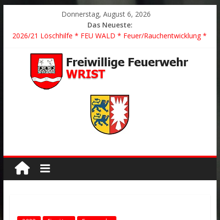
Donnerstag, August 6, 2026
Das Neueste:
2026/21 Löschhilfe * FEU WALD * Feuer/Rauchentwicklung *
Föhrden-Barl *
2026/24 * TH G Y * PKW überschlagen *
2026/23 TH K Y * Person in festsitzendem Aufzug *
2026/22 TH Y * VU * 1 Person klemmt * Hingstheide
Der schönste Einsatz des Jahres 2026