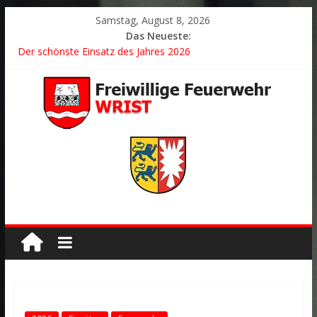
Samstag, August 8, 2026
Das Neueste:
Der schönste Einsatz des Jahres 2026
2026/21 Löschhilfe * FEU WALD * Feuer/Rauchentwicklung *
Föhrden-Barl *
2026/24 * TH G Y * PKW überschlagen *
2026/23 TH K Y * Person in festsitzendem Aufzug *
2026/22 TH Y * VU * 1 Person klemmt * Hingstheide