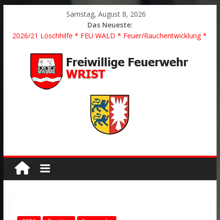
Samstag, August 8, 2026
Das Neueste:
2026/21 Löschhilfe * FEU WALD * Feuer/Rauchentwicklung *
Föhrden-Barl *
2026/24 * TH G Y * PKW überschlagen *
2026/23 TH K Y * Person in festsitzendem Aufzug *
2026/22 TH Y * VU * 1 Person klemmt * Hingstheide
Der schönste Einsatz des Jahres 2026